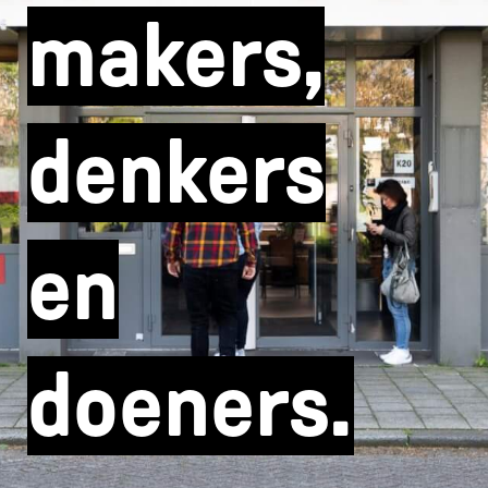
makers,
denkers
en
doeners.