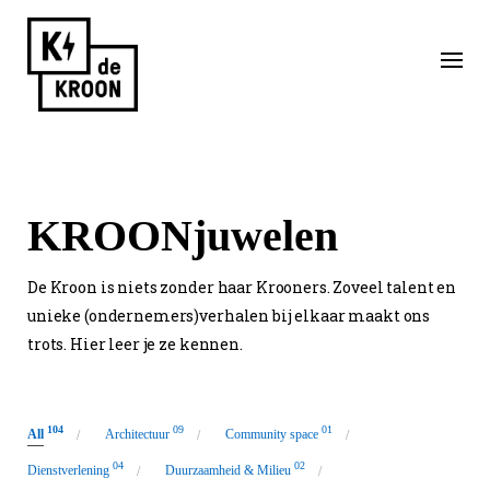
Skip
to
content
KROONjuwelen
De Kroon is niets zonder haar Krooners. Zoveel talent en
unieke (ondernemers)verhalen bij elkaar maakt ons
trots. Hier leer je ze kennen.
104
09
01
All
Architectuur
Community space
04
02
Dienstverlening
Duurzaamheid & Milieu