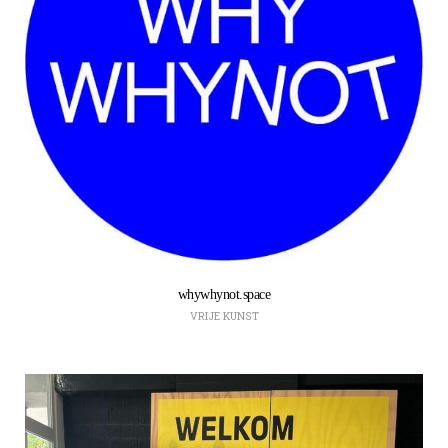
whywhynot.space
VRIJE KUNST