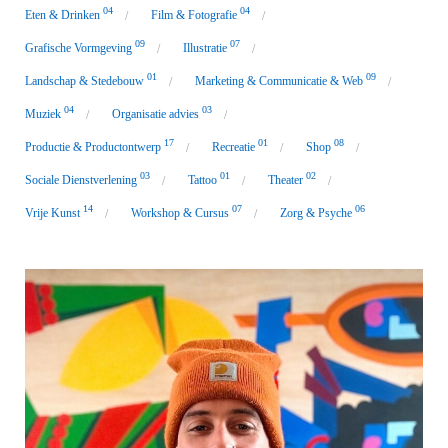
04
04
Eten & Drinken
Film & Fotografie
09
07
Grafische Vormgeving
Illustratie
01
09
Landschap & Stedebouw
Marketing & Communicatie & Web
04
03
Muziek
Organisatie advies
17
01
08
Productie & Productontwerp
Recreatie
Shop
03
01
02
Sociale Dienstverlening
Tattoo
Theater
14
07
06
Vrije Kunst
Workshop & Cursus
Zorg & Psyche