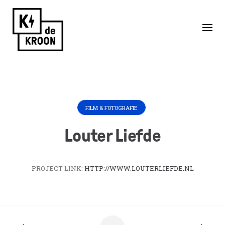
Skip
to
Home
/
Huurders
/
Louter Liefde
content
FILM & FOTOGRAFIE
Louter Liefde
PROJECT LINK:
HTTP://WWW.LOUTERLIEFDE.NL