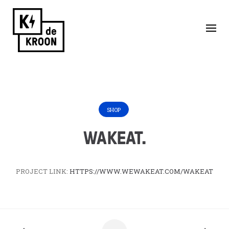
Skip
to
Home
/
Huurders
/
WAKEAT.
content
SHOP
WAKEAT.
PROJECT LINK:
HTTPS://WWW.WEWAKEAT.COM/WAKEAT