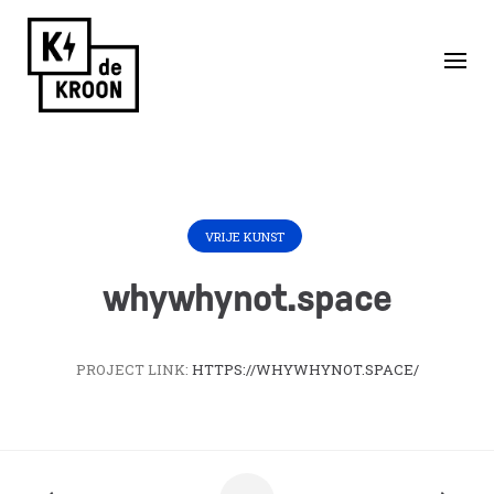
Skip
to
Home
/
Huurders
/
whywhynot.space
content
VRIJE KUNST
whywhynot.space
PROJECT LINK:
HTTPS://WHYWHYNOT.SPACE/