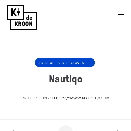
Skip
to
Home
/
Huurders
/
Nautiqo
content
PRODUCTIE & PRODUCTONTWERP
Nautiqo
PROJECT LINK:
HTTPS://WWW.NAUTIQO.COM