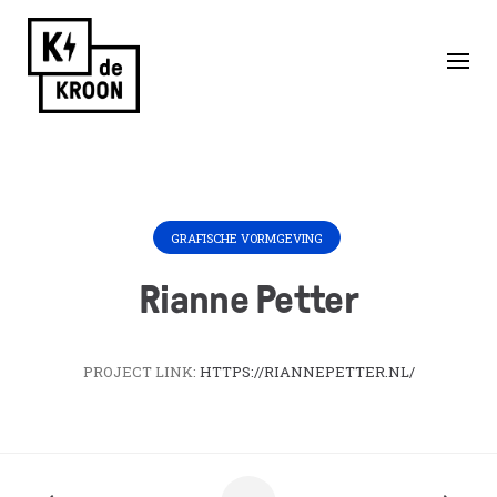
Skip
to
Home
/
Huurders
/
Rianne Petter
content
GRAFISCHE VORMGEVING
Rianne Petter
PROJECT LINK:
HTTPS://RIANNEPETTER.NL/