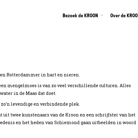
Bezoek de KROON
Over de KRO
Interview
 en Rotterdammer in hart en nieren.
rview met Stephan
 een mengelmoes is van zo veel verschillende culturen. Alles
 water in de Maas dat doet.
 zo’n levendige en verbindende plek.
t uit twee kunstenaars van de Kroon en een schrijfster van het
chiedenis en het heden van Schiemond gaan uitbeelden in woord