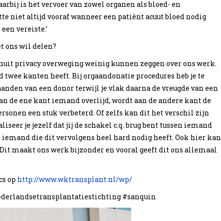
arbij is het vervoer van zowel organen als bloed- en
te niet altijd vooraf wanneer een patiënt acuut bloed nodig
een vereiste.’
t ons wil delen?
anuit privacy overweging weinig kunnen zeggen over ons werk.
d twee kanten heeft. Bij orgaandonatie procedures heb je te
anden van een donor terwijl je vlak daarna de vreugde van een
n de ene kant iemand overlijd, wordt aan de andere kant de
rsonen een stuk verbeterd. Of zelfs kan dit het verschil zijn
liseer je jezelf dat jij de schakel c.q. brug bent tussen iemand
n iemand die dit vervolgens heel hard nodig heeft. Ook hier kan
 Dit maakt ons werk bijzonder en vooral geeft dit ons allemaal
cs op
http://www.wktransplant.nl/wp/
erlandsetransplantatiestichting #sanquin