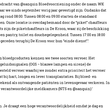
 opdracht van @sanquin Bloedvoorziening onder de naam WK
aar we sinds september vorig jaar gevestigd zijn. Ondanks dat
g rond 08:00. Tussen 08:00 en 09:00 starten de standaard
n. Onze locatie is overdag bemand door de “piket” chauffeurs
ts zijn de piketchauffeurs in De Kroon, waar zij de beschikking
en pantry, toilet en douchegelegenheid. Tussen 17:00 en 18:00
ereden terug bij De Kroon voor hun “einde dienst”.’
 en bloedproducten kennen we twee soorten vervoer. Het
 geluidssignalen (OGS – blauwe lampen en sirene) de
esteld vervoer waarbij we zonder extra prioriteit het vervoer
t bij hart, longen en lever transplantaties. Bij bloed- en
ekend als ontvangende patiënten in levensgevaar verkeren. In
de verantwoordelijke meldkamers (NTS en @sanquin).’
tten. Je draagt een hoge verantwoordelijkheid omdat je dag en