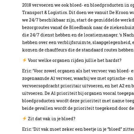
2018 vervoeren we ook bloed- en bloedproducten in
Transport & Logistics. Dit doen we vanuit De Kroon w
we 24/7 beschikbaar zijn, start de gemiddelde werkda
bezorgroutes vanaf de Bloedbank naar de ziekenhuize
die 24/7 dienst hebben en de locatiemanager. ’s Nach
hebben over een verblijfsruimte, slaapgelegenheid, e
komen de chauffeurs die de standaard routes hebben g
Voor welke organen rijden jullie het hardst?
Eric: ‘Voor zowel organen als het vervoer van bloed-
zogenaamde A1 vervoer, waarbij we met optische- en
vervoersopdracht prioritair uitvoeren, en het A2 en b
uitvoeren. De A1 prioriteit bij organen vooral toegepas
bloedproducten wordt deze prioriteit met name toeg
beide gevallen wordt de prioriteit toegekend door 
Zit dat vak in je bloed?
Eric: ‘Dit vak moet zeker een beetje in je “bloed” zi