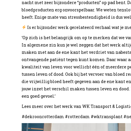
nacht met zeer bijzondere “producten” op pad bent. Da
bloedproducten erg onvoorspelbaar. We weten tenslot
heeft. Enige mate van stressbestendigheid is dus wel 
Is er bijzonder werk gerelateerd verhaal wat je me
‘Op zich is het belangrijk om op te merken dat we v
In algemene zin kun je wel zeggen dat het werk altij
maken met aan de ene kant het verdriet van nabesta
ontvangende patiënt tegen kunt komen. Daar waar aa
kwaliteit van leven voor wellicht één of meerdere pe
tussen leven of dood. Ook bij het vervoer van bloed rea
die vrijwillig bloed heeft gegeven aan de ene kant e
jouw inzet het verschil maken tussen leven en dood.
een goed gevoel.’
Lees meer over het werk van WK Transport & Logisti
#dekroonrotterdam #rotterdam #wktransplant #ned