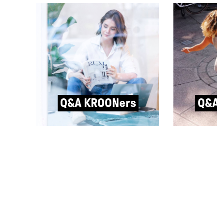
Q&A KROONers
Q&A
Q&A met Robine Stender van
Q&A met R
Stockhome: “Ik zorg ervoor
Hoop: “Me
dat een visie wordt vertaald
mensen ni
naar kleuren, texturen,
hoepelen.
lettertypen, ruimtes en
hoepel en 
campagnebeelden die dat
kan 99% bi