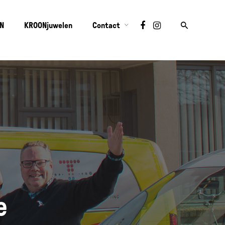
ON
KROONjuwelen
Contact
e