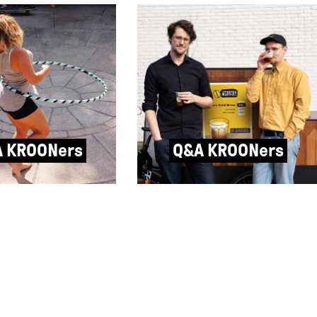
 KROONers
Q&A KROONers
obin van Robin
Q&A met Bob & Samuel van
estal denken
Stoute Koffie: “Toen de naam
et te kunnen
Stoute Koffie in ons opkwam,
 Met een goede
Stout als verwijzing naar de
de juiste instructies
zacht schuimende biertjes,
nnen vijf minuten
was de beslissing gemaakt om