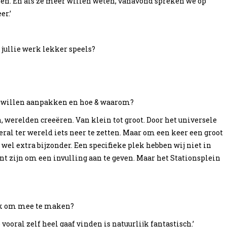
en. En als ze meer willen weten, vanavond spreken we op
r.’
 jullie werk lekker speels?
e willen aanpakken en hoe & waarom?
werelden creeëren. Van klein tot groot. Door het universele
eral ter wereld iets neer te zetten. Maar om een keer een groot
 wel extra bijzonder. Een specifieke plek hebben wij niet in
nt zijn om een invulling aan te geven. Maar het Stationsplein
ijk om mee te maken?
ooral zelf heel gaaf vinden is natuurlijk fantastisch.’