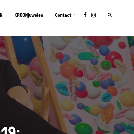
ON
KROONjuwelen
Contact
19: