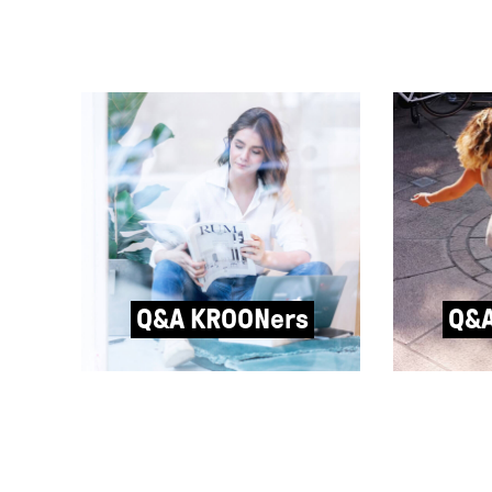
Related posts
Q&A KROONers
Q&A
Q&A met Robine Stender van
Q&A met R
Stockhome: “Ik zorg ervoor
Hoop: “Me
dat een visie wordt vertaald
mensen ni