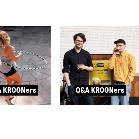
 KROONers
Q&A KROONers
obin van Robin
Q&A met Bob & Samuel van
estal denken
Stoute Koffie: “Toen de naam
et te kunnen
Stoute Koffie in ons opkwam,