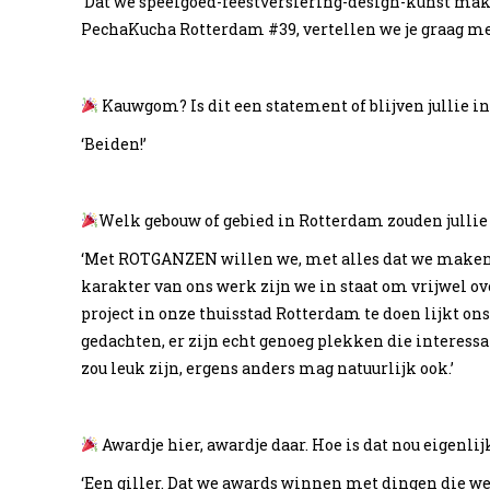
‘Dat we speelgoed-feestversiering-design-kunst mak
PechaKucha Rotterdam #39, vertellen we je graag mee
Kauwgom? Is dit een statement of blijven jullie in
‘Beiden!’
Welk gebouw of gebied in Rotterdam zouden julli
‘Met ROTGANZEN willen we, met alles dat we maken, 
karakter van ons werk zijn we in staat om vrijwel ov
project in onze thuisstad Rotterdam te doen lijkt ons
gedachten, er zijn echt genoeg plekken die interessa
zou leuk zijn, ergens anders mag natuurlijk ook.’
Awardje hier, awardje daar. Hoe is dat nou eigenl
‘Een giller. Dat we awards winnen met dingen die we v