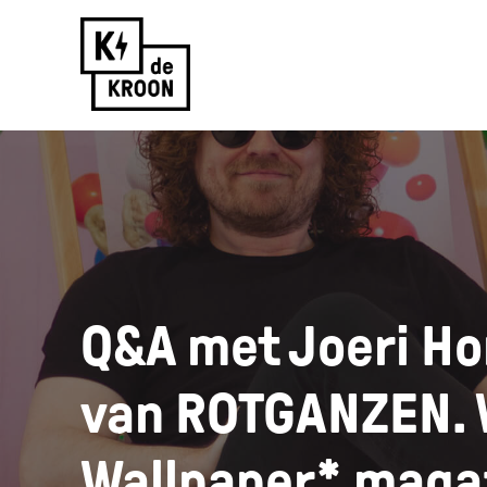
Skip
to
content
Q&A met Joeri Ho
van ROTGANZEN. 
Wallpaper* maga