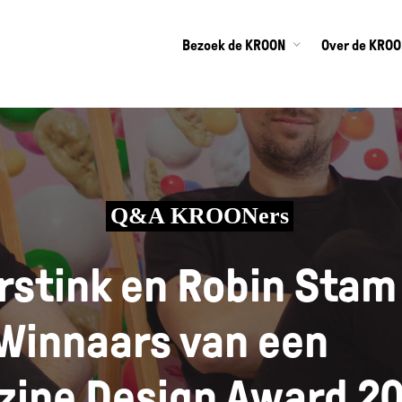
Bezoek de KROON
Over de KRO
Q&A KROONers
rstink en Robin Stam
Winnaars van een
zine Design Award 20