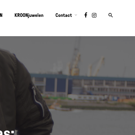
ON
KROONjuwelen
Contact
e
as: