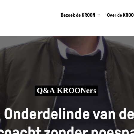
Bezoek de KROON
Over de KRO
Q&A KROONers
 Onderdelinde van d
coacht zonder poesp