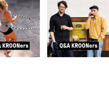
 KROONers
Q&A KROONers
obin van Robin
Q&A met Bob & Samuel van
estal denken
Stoute Koffie: “Toen de naam
et te kunnen
Stoute Koffie in ons opkwam,
 Met een goede
Stout als verwijzing naar de
de juiste instructies
zacht schuimende biertjes,
nnen vijf minuten
was de beslissing gemaakt om
Als het dan wél lukt
een bedrijf te beginnen.”