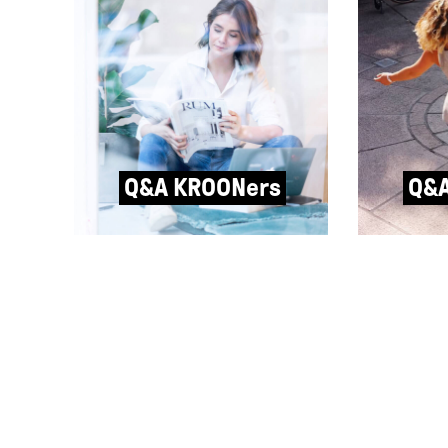
Q&A KROONers
Q&A
Q&A met Robine Stender van
Q&A met R
Stockhome: “Ik zorg ervoor
Hoop: “Me
dat een visie wordt vertaald
mensen ni
naar kleuren, texturen,
hoepelen.
lettertypen, ruimtes en
hoepel en 
campagnebeelden die dat
kan 99% bi
weerspiegelen.”
hoepelen. 